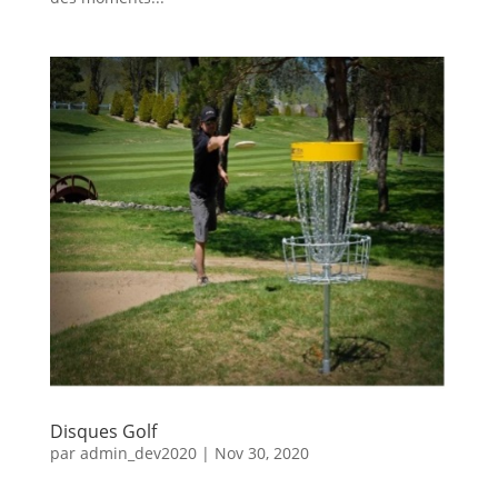
Disques Golf
par
admin_dev2020
|
Nov 30, 2020